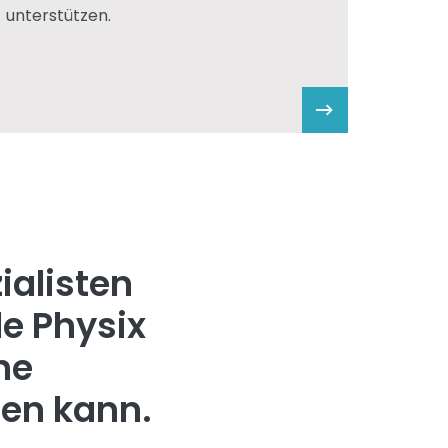
unterstützen.
ialisten
le Physix
he
en kann.