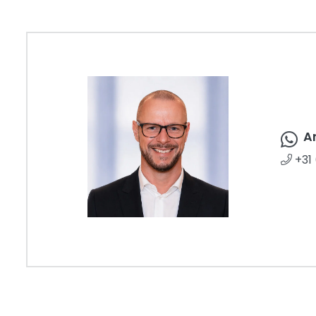
A
+31 