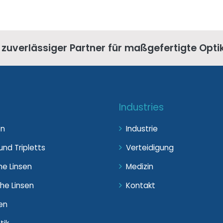
r zuverlässiger Partner für maßgefertigte Opti
Industries
en
Industrie
nd Tripletts
Verteidigung
he Linsen
Medizin
he Linsen
Kontakt
en