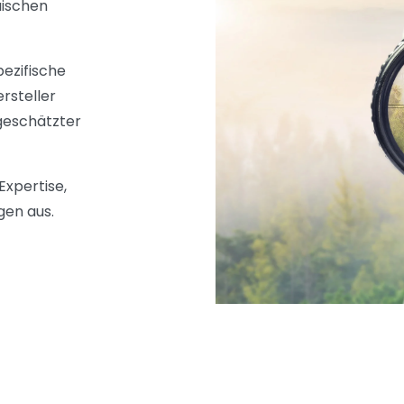
äischen
pezifische
rsteller
 geschätzter
Expertise,
gen aus.