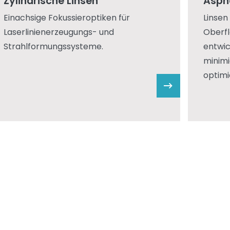
Zylindrische Linsen
Asph
Einachsige Fokussieroptiken für
Linsen 
Laserlinienerzeugungs- und
Oberf
Strahlformungssysteme.
entwic
minimi
optimi