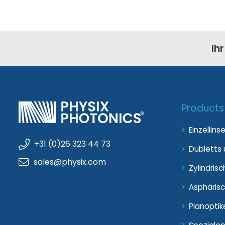
Ih
Products
Einzellins
+31 (0)26 323 44 73
Dubletts u
sales@physix.com
Zylindrisc
Asphärisc
Planoptik