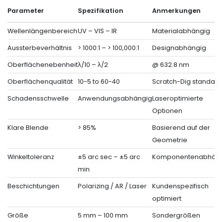
Parameter
Spezifikation
Anmerkungen
Wellenlängenbereich
UV – VIS – IR
Materialabhängig
Aussterbeverhältnis
> 1000:1 – > 100,000:1
Designabhängig
Oberflächenebenheit
λ/10 – λ/2
@ 632.8 nm
Oberflächenqualität
10-5 to 60-40
Scratch-Dig standard
Schadensschwelle
Anwendungsabhängig
Laseroptimierte
Optionen
Klare Blende
> 85%
Basierend auf der
Geometrie
Winkeltoleranz
±5 arc sec – ±5 arc
Komponentenabhän
min
Beschichtungen
Polarizing / AR / Laser
Kundenspezifisch
optimiert
Größe
5 mm – 100 mm
Sondergrößen