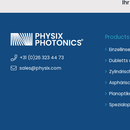
Ih
Products
Einzellins
+31 (0)26 323 44 73
Dubletts u
sales@physix.com
Zylindrisc
Asphärisc
Planoptik
Spezialop