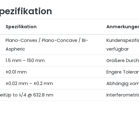
pezifikation
Spezifikation
Anmerkunge
Plano-Convex / Plano-Concave / Bi-
Kundenspezifi
Aspheric
verfügbar
1.5 mm – 150 mm
Größere Durch
±0.01 mm
Engere Tolera
±0.02 mm – ±0.2 mm
Abhängig vom
eit
Up to λ/4 @ 632.8 nm
interferometri