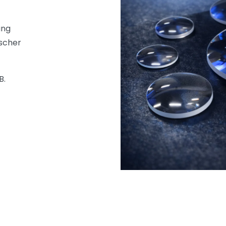
ung
ischer
B.