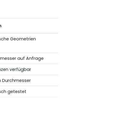
n
sche Geometrien
messer auf Anfrage
nzen verfügbar
 Durchmesser
sch getestet