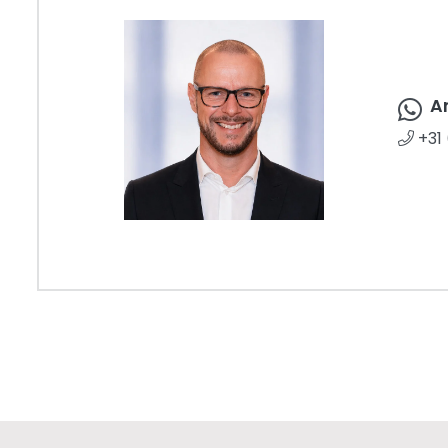
A
+31 