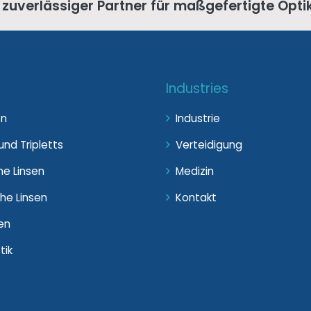
r zuverlässiger Partner für maßgefertigte Opti
Industries
en
Industrie
nd Tripletts
Verteidigung
he Linsen
Medizin
he Linsen
Kontakt
en
tik