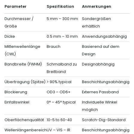
Parameter
Spezifikation
Anmerkungen
Durchmesser /
5 mm – 300 mm
Sondergrößen
Größe
erhältlich
Dicke
0.5 mm – 10 mm
Anwendungsabhängig
Mittenwellenlänge
Brauch
Basierend auf dem
(CWL)
Design
Bandbreite (FWHM)
Schmalband zu
Designabhängig
Breitband
Übertragung (Spitze)
> 90% typical
Beschichtungsabhängig
Blockierung
OD3 – OD6+
Externes Passband
Einfallswinkel
0° – 45° typical
Individuelle Winkel
möglich
Oberflächenqualität
10-5 to 60-40
Scratch-Dig-Standard
Wellenlängenbereich
UV – VIS – IR
Beschichtungsabhängig